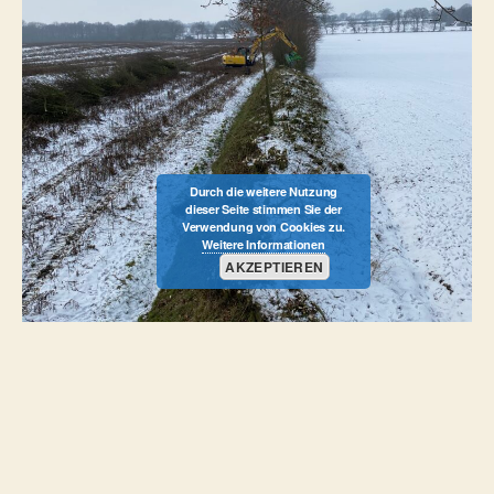
Durch die weitere Nutzung
dieser Seite stimmen Sie der
Verwendung von Cookies zu.
Weitere Informationen
AKZEPTIEREN
Knick auf den Stock setzen. Alle ca. 10 Jahre sollten die
Knicks abgesägt werden, damit Sie wieder neu austreiben
und somit als Naturraum für Vögel, Insekten, etc.